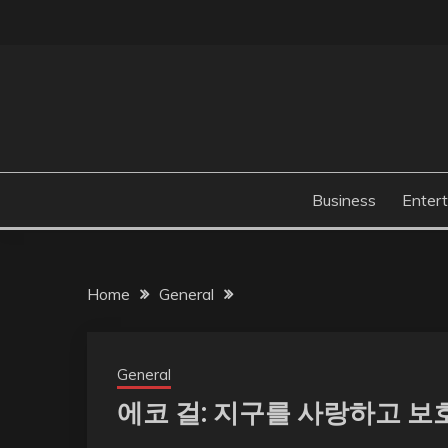
Skip
to
content
Business
Enter
Home
General
General
에코 걸: 지구를 사랑하고 보