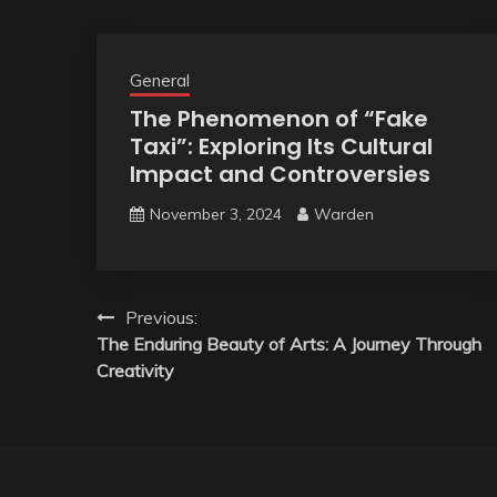
General
The Phenomenon of “Fake
Taxi”: Exploring Its Cultural
Impact and Controversies
November 3, 2024
Warden
Post
Previous:
The Enduring Beauty of Arts: A Journey Through
navigation
Creativity