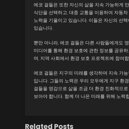
에코 걸들은 또한 자신의 삶을 지속 가능하게 
식단을 선택하고, 대중 교통을 이용하여 자동차
노력을 기울이고 있습니다. 이들은 자신의 선택
있습니다.
뿐만 아니라, 에코 걸들은 다른 사람들에게도 
미디어를 통해 환경 보호에 관한 정보를 공유하
며, 지역 사회에서 환경 보호 프로젝트에 참여합
에코 걸들은 지구의 미래를 생각하며 지속 가능
입니다. 그들의 노력은 우리 모두에게 지구 환
걸들을 영감으로 삶을 조금 더 환경 친화적으로 
보아야 합니다. 함께 더 나은 미래를 위해 노력
Related Posts