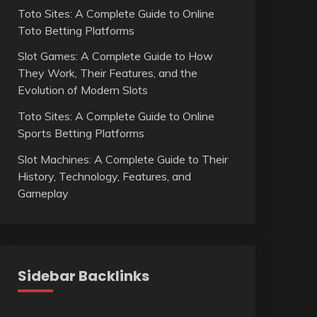
Toto Sites: A Complete Guide to Online
Toto Betting Platforms
Slot Games: A Complete Guide to How
They Work, Their Features, and the
Evolution of Modern Slots
Toto Sites: A Complete Guide to Online
Sports Betting Platforms
Slot Machines: A Complete Guide to Their
History, Technology, Features, and
Gameplay
Sidebar Backlinks