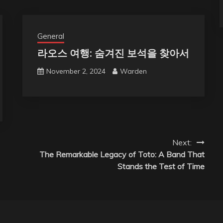
General
라오스 여행: 숨겨진 보석을 찾아서
November 2, 2024
Warden
Next:
The Remarkable Legacy of Toto: A Band That
Stands the Test of Time