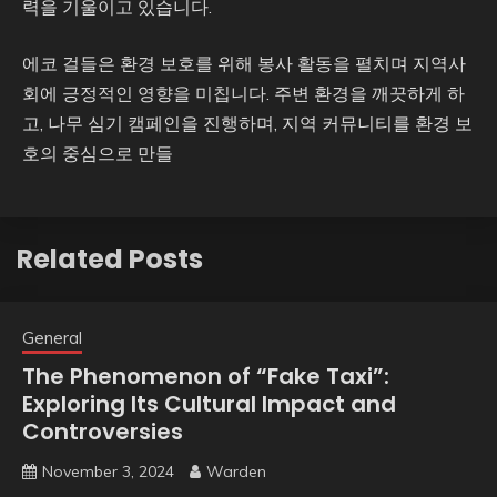
력을 기울이고 있습니다.
에코 걸들은 환경 보호를 위해 봉사 활동을 펼치며 지역사
회에 긍정적인 영향을 미칩니다. 주변 환경을 깨끗하게 하
고, 나무 심기 캠페인을 진행하며, 지역 커뮤니티를 환경 보
호의 중심으로 만들
Related Posts
General
The Phenomenon of “Fake Taxi”:
Exploring Its Cultural Impact and
Controversies
November 3, 2024
Warden