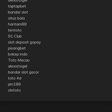
taptapbet
bandar slot
situs bola
hantam88
tentoto
91 Club
slot deposit gopay
pisangbet
bokep indo
Toto Macau
alexistogel
bandar slot gacor
toto 4d
pin188
olxtoto