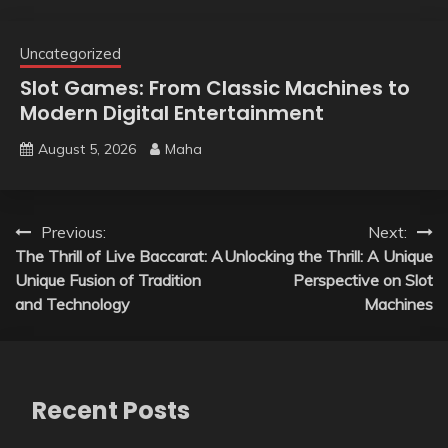
Uncategorized
Slot Games: From Classic Machines to
Modern Digital Entertainment
August 5, 2026
Maha
Post
Previous:
Next:
The Thrill of Live Baccarat: A
Unlocking the Thrill: A Unique
navigation
Unique Fusion of Tradition
Perspective on Slot
and Technology
Machines
Recent Posts